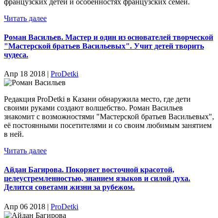
французских детей и особенностях французских семей.
Читать далее
Роман Васильев. Мастер и один из основателей творческой
"Мастерской братьев Васильевых". Учит детей творить
чудеса.
Апр 18 2018 |
ProDetki
Редакция ProDetki в Казани обнаружила место, где дети
своими руками создают волшебство. Роман Васильев
знакомит с возможностями "Мастерской братьев Васильевых",
её постоянными посетителями и со своим любимым занятием
в ней.
Читать далее
Айдан Багирова. Покоряет восточной красотой,
целеустремленностью, знанием языков и силой духа.
Делится советами жизни за рубежом.
Апр 06 2018 |
ProDetki