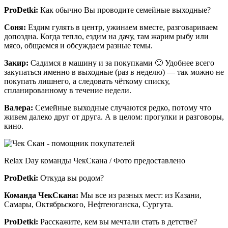
ProDetki
:
Как обычно Вы проводите семейные выходные?
Соня:
Ездим гулять в центр, ужинаем вместе, разговариваем
допоздна. Когда тепло, ездим на дачу, там жарим рыбу или
мясо, общаемся и обсуждаем разные темы.
Закир:
Садимся в машину и за покупками 🙂 Удобнее всего
закупаться именно в выходные (раз в неделю) — так можно не
покупать лишнего, а следовать чёткому списку,
спланированному в течение недели.
Валера:
Семейные выходные случаются редко, потому что
живем далеко друг от друга. А в целом: прогулки и разговоры,
кино.
Relax Day команды ЧекСкана / Фото предоставлено
ProDetki
:
Откуда вы родом?
Команда ЧекСкана:
Мы все из разных мест: из Казани,
Самары, Октябрьского, Нефтеюганска, Сургута.
ProDetki
:
Расскажите, кем вы мечтали стать в детстве?