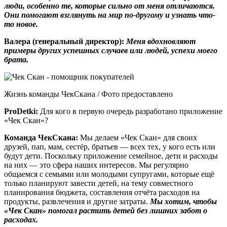
люди, особенно те, которые сильно от меня отличаются.
Они помогают взглянуть на мир по-другому и узнать что-
то новое.
Валера (генеральный директор):
Меня вдохновляют
примеры других успешных случаев или людей, успехи моего
брата.
Жизнь команды ЧекСкана / Фото предоставлено
ProDetki
:
Для кого в первую очередь разработано приложение
«Чек Скан»?
Команда ЧекСкана:
Мы делаем «Чек Скан» для своих
друзей, пап, мам, сестёр, братьев — всех тех, у кого есть или
будут дети. Поскольку приложение семейное, дети и расходы
на них — это сфера наших интересов. Мы регулярно
общаемся с семьями или молодыми супругами, которые ещё
только планируют завести детей, на тему совместного
планирования бюджета, составления отчёта расходов на
продукты, развлечения и другие затраты.
Мы хотим, чтобы
«Чек Скан» помогал растить детей без лишних забот о
расходах.