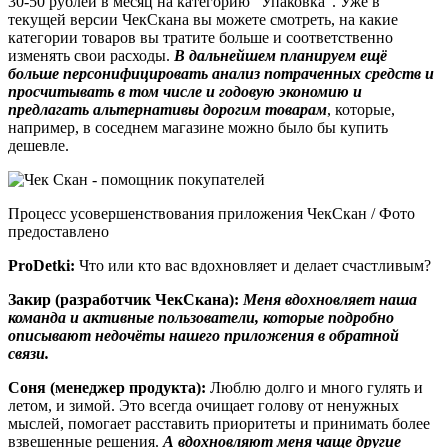
30-50 рублей в месяц на категорию “Упаковка”. Уже в
текущей версии ЧекСкана вы можете смотреть, на какие
категории товаров вы тратите больше и соответственно
изменять свои расходы.
В дальнейшем планируем ещё
больше персонифицировать анализ потраченных средств и
просчитывать в том числе и годовую экономию и
предлагать альтернативы дорогим товарам
, которые,
например, в соседнем магазине можно было бы купить
дешевле.
Процесс усовершенствования приложения ЧекСкан / Фото
предоставлено
ProDetki
:
Что или кто вас вдохновляет и делает счастливым?
Закир (разработчик ЧекСкана):
Меня вдохновляет наша
команда и активные пользователи, которые подробно
описывают недочёты нашего приложения в обратной
связи.
Соня (менеджер продукта):
Люблю долго и много гулять и
летом, и зимой. Это всегда очищает голову от ненужных
мыслей, помогает расставить приоритеты и принимать более
взвешенные решения.
А вдохновляют меня чаще другие