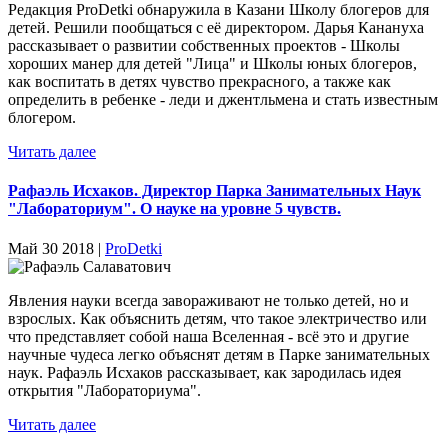
Редакция ProDetki обнаружила в Казани Школу блогеров для
детей. Решили пообщаться с её директором. Дарья Канануха
рассказывает о развитии собственных проектов - Школы
хороших манер для детей "Лица" и Школы юных блогеров,
как воспитать в детях чувство прекрасного, а также как
определить в ребенке - леди и джентльмена и стать известным
блогером.
Читать далее
Рафаэль Исхаков. Директор Парка Занимательных Наук
"Лабораториум". О науке на уровне 5 чувств.
Май 30 2018 |
ProDetki
Явления науки всегда завораживают не только детей, но и
взрослых. Как объяснить детям, что такое электричество или
что представляет собой наша Вселенная - всё это и другие
научные чудеса легко объяснят детям в Парке занимательных
наук. Рафаэль Исхаков рассказывает, как зародилась идея
открытия "Лабораториума".
Читать далее