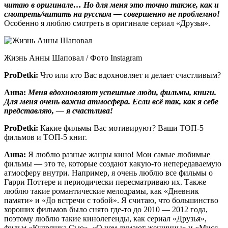
читаю в оригинале… Но для меня это точно также, как и
смотреть/читать на русском — совершенно не проблемно!
Особенно я люблю смотреть в оригинале сериал «Друзья».
Жизнь Анны Шаповал / Фото Instagram
ProDetki
:
Что или кто Вас вдохновляет и делает счастливым?
Анна:
Меня вдохновляют успешные люди, фильмы, книги.
Для меня очень важна атмосфера. Если всё так, как я себе
представляю, — я счастлива!
ProDetki
:
Какие фильмы Вас мотивируют? Ваши ТОП-5
фильмов и ТОП-5 книг.
Анна:
Я люблю разные жанры кино! Мои самые любимые
фильмы — это те, которые создают какую-то непередаваемую
атмосферу внутри. Например, я очень люблю все фильмы о
Гарри Поттере и периодически пересматриваю их. Также
люблю такие романтические мелодрамы, как «Дневник
памяти» и «До встречи с тобой». Я считаю, что большинство
хороших фильмов было снято где-то до 2010 — 2012 года,
поэтому люблю такие кинолегенды, как сериал «Друзья»,
фильм «Кудряшка Сью», «О чем думают женщины» и «Мисс