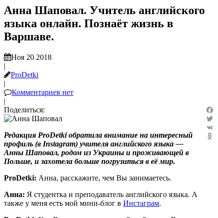
Анна Шаповал. Учитель английского
языка онлайн. Познаёт жизнь в
Варшаве.
Ноя 20 2018
|
ProDetki
|
Комментариев нет
|
Поделиться:
Fac
Twit
Редакция ProDetki обратила внимание на интересный
VK
профиль (
в Instagram)
учителя английского языка —
Odn
Анны Шаповал, родом из Украины и проживающей в
Польше, и захотела больше погрузиться в её мир.
ProDetki
:
Анна, расскажите, чем Вы занимаетесь.
Анна:
Я студентка и преподаватель английского языка. А
также у меня есть мой мини-блог в
Инстаграм
.