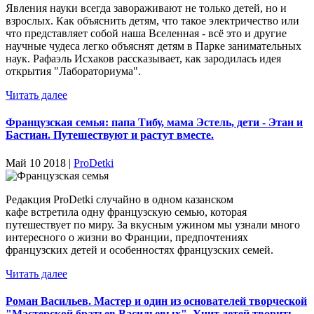
Явления науки всегда завораживают не только детей, но и
взрослых. Как объяснить детям, что такое электричество или
что представляет собой наша Вселенная - всё это и другие
научные чудеса легко объяснят детям в Парке занимательных
наук. Рафаэль Исхаков рассказывает, как зародилась идея
открытия "Лабораториума".
Читать далее
Французская семья: папа Тибу, мама Эстель, дети - Этан и
Бастиан. Путешествуют и растут вместе.
Май 10 2018 |
ProDetki
Редакция ProDetki случайно в одном казанском
кафе встретила одну французскую семью, которая
путешествует по миру. За вкусным ужином мы узнали много
интересного о жизни во Франции, предпочтениях
французских детей и особенностях французских семей.
Читать далее
Роман Васильев. Мастер и один из основателей творческой
"Мастерской братьев Васильевых". Учит детей творить