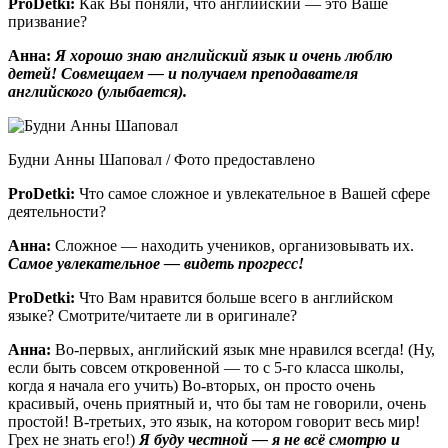
ProDetki
:
Как Вы поняли, что английский — это Ваше
призвание?
Анна:
Я хорошо знаю английский язык и очень люблю
детей! Совмещаем — и получаем преподавателя
английского (улыбается).
Будни Анны Шаповал / Фото предоставлено
ProDetki
:
Что самое сложное и увлекательное в Вашей сфере
деятельности?
Анна:
Сложное — находить учеников, организовывать их.
Самое увлекательное — видеть прогресс!
ProDetki
:
Что Вам нравится больше всего в английском
языке? Смотрите/читаете ли в оригинале?
Анна:
Во-первых, английский язык мне нравился всегда! (Ну,
если быть совсем откровенной — то с 5-го класса школы,
когда я начала его учить) Во-вторых, он просто очень
красивый, очень приятный и, что бы там не говорили, очень
простой! В-третьих, это язык, на котором говорит весь мир!
Грех не знать его!)
Я буду честной — я не всё смотрю и