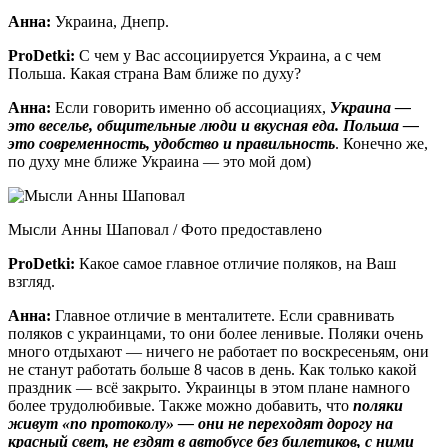
Анна:
Украина, Днепр.
ProDetki
:
С чем у Вас ассоциируется Украина, а с чем
Польша. Какая страна Вам ближе по духу?
Анна:
Если говорить именно об ассоциациях,
Украина —
это веселье, общительные люди и вкусная еда. Польша —
это современность, удобство и правильность
. Конечно же,
по духу мне ближе Украина — это мой дом)
Мысли Анны Шаповал / Фото предоставлено
ProDetki
:
Какое самое главное отличие поляков, на Ваш
взгляд.
Анна:
Главное отличие в менталитете. Если сравнивать
поляков с украинцами, то они более ленивые. Поляки очень
много отдыхают — ничего не работает по воскресеньям, они
не станут работать больше 8 часов в день. Как только какой
праздник — всё закрыто. Украинцы в этом плане намного
более трудолюбивые. Также можно добавить, что
поляки
живут «по протоколу» — они не переходят дорогу на
красный свет, не ездят в автобусе без билетиков, с ними