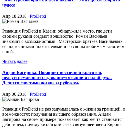
чудеса.
Апр 18 2018 |
ProDetki
Редакция ProDetki в Казани обнаружила место, где дети
своими руками создают волшебство. Роман Васильев
знакомит с возможностями "Мастерской братьев Васильевых",
её постоянными посетителями и со своим любимым занятием
в ней.
Читать далее
Айдан Багирова. Покоряет восточной красотой,
целеустремленностью, знанием языков и силой духа.
Делится советами жизни за рубежом.
Апр 06 2018 |
ProDetki
Редакция ProDetki не раз задумывалась о жизни за границей, о
возможностях получения высшего образования. Айдан
Багирова на своем примере показывает, как мечта становится
действием, почему китайский язык связующее звено Европы