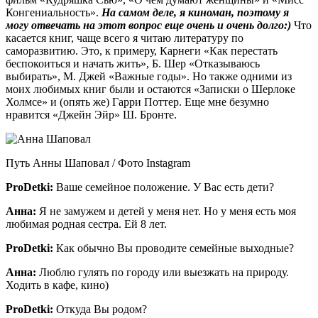
Конгениальность».
На самом деле, я киноман, поэтому я
могу отвечать на этот вопрос еще очень и очень долго:)
Что
касается книг, чаще всего я читаю литературу по
саморазвитию. Это, к примеру, Карнеги «Как перестать
беспокоиться и начать жить», Б. Шер «Отказываюсь
выбирать», М. Джей «Важные годы». Но также одними из
моих любимых книг были и остаются «Записки о Шерлоке
Холмсе» и (опять же) Гарри Поттер. Еще мне безумно
нравится «Джейн Эйр» Ш. Бронте.
Путь Анны Шаповал / Фото Instagram
ProDetki
:
Ваше семейное положение. У Вас есть дети?
Анна:
Я не замужем и детей у меня нет. Но у меня есть моя
любимая родная сестра. Ей 8 лет.
ProDetki
:
Как обычно Вы проводите семейные выходные?
Анна:
Люблю гулять по городу или выезжать на природу.
Ходить в кафе, кино)
ProDetki
:
Откуда Вы родом?