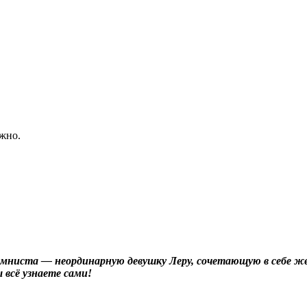
жно.
лумниста — неординарную девушку Леру, сочетающую в себе ж
всё узнаете сами!