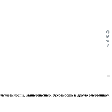
Fac
Twit
VK
Odn
енственность, материнство, духовность и яркую энергетику.