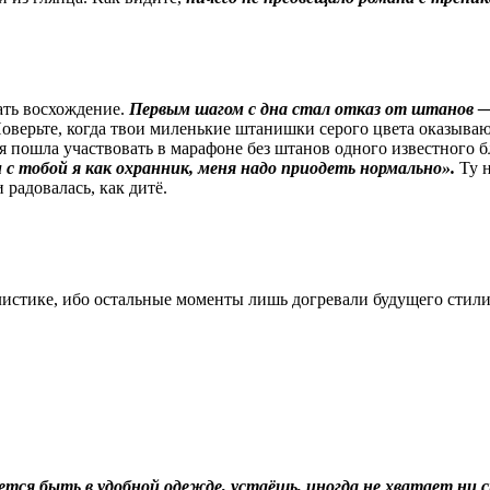
чать восхождение.
Первым шагом с дна стал отказ от штанов —
 Поверьте, когда твои миленькие штанишки серого цвета оказыва
 я пошла участвовать в марафоне без штанов одного известного 
с тобой я как охранник, меня надо приодеть нормально».
Ту н
 радовалась, как дитё.
тилистике, ибо остальные моменты лишь догревали будущего сти
чется быть в удобной одежде, устаёшь, иногда не хватает ни с