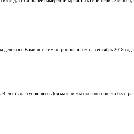
ш взгляд, это хорошее намерение заработать свои первые деньги,
 делится с Вами детским астропрогнозом на сентябрь 2018 года
 В честь наступающего Дня матери мы послали нашего бесстраш