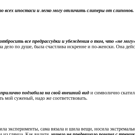
о всех ипостаси и легко могу отличить слиперы от слипонов.
отбросить все предрассудки и убеждения о том, что «не могу
ла дело по душе, была счастлива искренне и по-женски. Она де
и прилично подзабила на свой внешний вид
и символично скатила
ь мой суженый, надо же соответствовать.
ла эксперименты, сама вязала и шила вещи, носила экстремальн
 из глянца. Как видите,
ничего не предвещало романа с трени