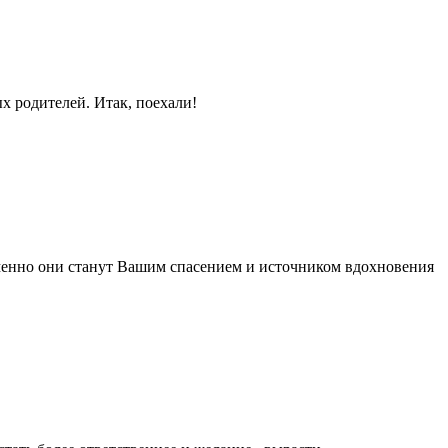
Odnokla
х родителей. Итак, поехали!
 именно они станут Вашим спасением и источником вдохновения