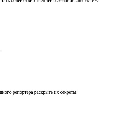
 стать более ответственнее и желание «вырасти».
.
ного репортера раскрыть их секреты.