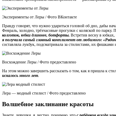
Эксперименты от Леры / Фото ВКонтакте
Правду говорят, что нужно удариться головой об дно, дабы на
Февраль, холодно, трёхчасовые прогулки с коляской по парку.
колготок, юбки длиннее, ботфорты.
Встретив весну в юбках,
я получила самый главный комплимент от любимого: «Рядом 
составляла лукбук, подсматривала за стилистами, их фишками и
Восхождение Леры / Фото предоставлено
На этом можно завершить рассказать о том, как я пришла к с
искалось много лет
.
Лера — модный стилист / Фото предоставлено
Волшебное заклинание красоты
Знаете, девушки, я, честно, понимаю, что
с ребёнком всегда хо