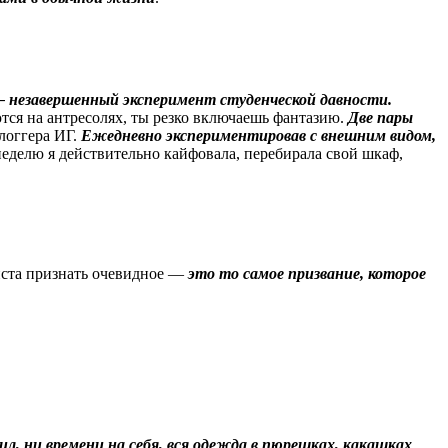
 незавершенный эксперимент студенческой давности.
ются на антресолях, ты резко включаешь фантазию.
Две пары
блоггера ИГ.
Ежедневно экспериментировав с внешним видом,
еделю я действительно кайфовала, перебирала свой шкаф,
листа признать очевидное —
это то самое призвание, которое
ил, ни времени на себя, вся одежда в пюрешках, какашках