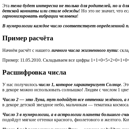
Эта
тема будет интересна не только для родителей, но и д
детской комнаты или стиле одежды
! Но это не значит, что 
гармонизировать вибрации человека
!
В нумерологии каждое число соответствует определенной п
Пример расчёта
Начнём расчёт с нашего
личного числа жизненного пути
: скл
Пример: 11.05.2010. Складываем все цифры 1+1+0+5+2+0+1+0=
Расшифровка числа
У нас получилось
число 1, которое характеризует Солнце
. Э
в декоре можно использовать солнышко! Людям с числом 1 цвет
Число 2 — это Луна, тут подойдут все оттенки зелёного, а
в декоре детской звездное небо, мальчикам — тематика космоса
Число 3 в нумерологии, а в астрологии планета большого с
подойдут мягкие оттенки красного, фиолетового и желтого. Ко