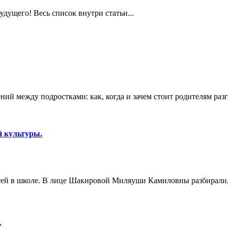
дущего! Весь список внутри статьи...
ний между подростками: как, когда и зачем стоит родителям раз
й культуры.
етей в школе. В лице Шакировой Миляуши Камиловны разбирали,
".