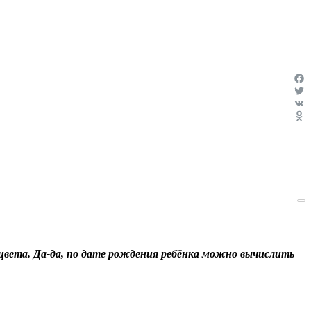
Fac
Twit
VK
Odn
цвета. Да-да, по дате рождения ребёнка можно вычислить