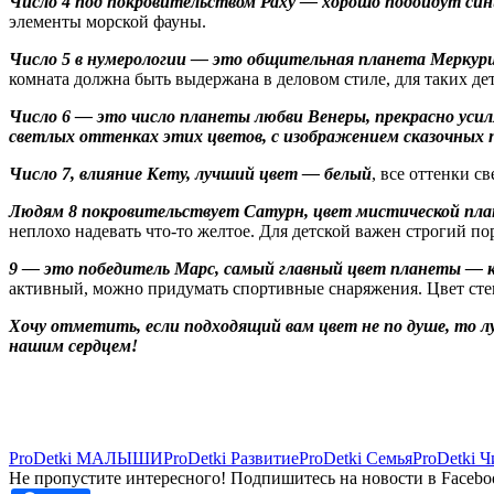
Число 4 под покровительством Раху — хорошо подойдут син
элементы морской фауны.
Число 5 в нумерологии — это общительная планета Меркури
комната должна быть выдержана в деловом стиле, для таких д
Число 6 — это число планеты любви Венеры, прекрасно уси
светлых оттенках этих цветов, с изображением сказочных 
Число 7, влияние Кету, лучший цвет — белый
, все оттенки с
Людям 8 покровительствует Сатурн, цвет мистической пл
неплохо надевать что-то желтое. Для детской важен строгий по
9 — это победитель Марс, самый главный цвет планеты — кр
активный, можно придумать спортивные снаряжения. Цвет сте
Хочу отметить, если подходящий вам цвет не по душе, то луч
нашим сердцем!
ProDetki МАЛЫШИ
ProDetki Развитие
ProDetki Семья
ProDetki Ч
Не пропустите интересного! Подпишитесь на новости в Facebo