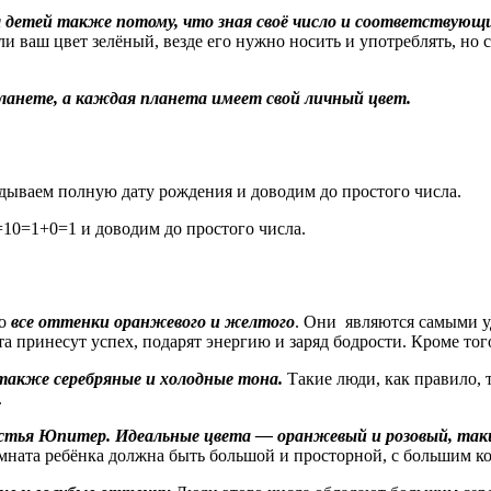
ля детей также потому, что зная своё число и соответствую
если ваш цвет зелёный, везде его нужно носить и употреблять, но
ланете, а каждая планета имеет свой личный цвет.
адываем полную дату рождения и доводим до простого числа.
10=1+0=1 и доводим до простого числа.
то
все оттенки оранжевого и желтого
. Они являются самыми у
а принесут успех, подарят энергию и заряд бодрости. Кроме тог
 также серебряные и холодные тона.
Такие люди, как правило, 
.
частья Юпитер. Идеальные цвета — оранжевый и розовый, таки
мната ребёнка должна быть большой и просторной, с большим ко