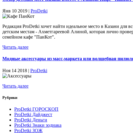
Янв 10 2019 |
ProDetki
Редакция ProDetki хочет найти идеальное место в Казани для в
детским местам - Ахметгареевой Алиной, которая лично прове
семейном кафе "ПанКот".
Читать далее
Модные аксессуары из масс-маркета или волшебная пилюля
Ноя 14 2018 |
ProDetki
Читать далее
Рубрики
ProDetki ГОРОСКОП
ProDetki Дайджест
ProDetki Деньги
ProDetki Знаки зодиака
ProDetki ЗОЖ