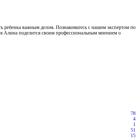
нять ребенка важным делом. Познакомьтесь с нашим экспертом по
одня Алина поделится своим профессиональным мнением о
78
4
1
51
15