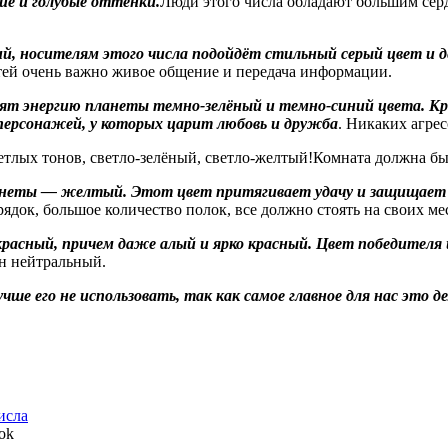
ие и голубые оттенки.
Люди этого числа обладают большим серд
й, носителям этого числа подойдёт стильный серый цвет и д
етей очень важно живое общение и передача информации.
лят энергию планеты темно-зелёный и темно-синий цвета. К
персонажей, у которых царит любовь и дружба
. Никаких агре
ветлых тонов, светло-зелёный, светло-желтый!Комната должна бы
анеты — желтый. Этот цвет притягивает удачу и защищает 
рядок, большое количество полок, все должно стоять на своих ме
асный, причем даже алый и ярко красный. Цвет победителя и
н нейтральный.
ше его не использовать, так как самое главное для нас это д
исла
ok