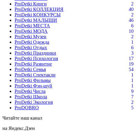
ProDetki Книги
2
ProDetki КОЛЛЕКЦИЯ
40
ProDetki КОНКУРСЫ
2
ProDetki МАЛЫШИ
46
ProDetki МЕСТА
6
ProDetki МОДА
10
ProDetki Музеи
2
ProDetki Одежда
1
ProDetki Отдых
6
ProDetki Праздники
3
ProDetki Психология
17
ProDetki Развитие
19
ProDetki Семья
54
ProDetki Спектакли
1
ProDetki Фильмы
1
ProDetki Фэн-шуй
1
ProDetki Числа
9
ProDetki Школа
7
ProDetki Экология
2
ProDOBRO
5
Читайте наш канал
на Яндекс.Дзен