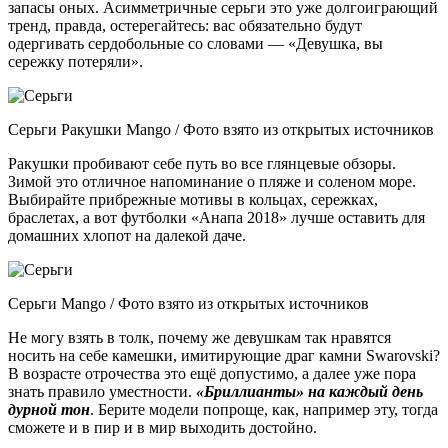
запасы оных. Асимметричные серьги это уже долгоиграющий
тренд, правда, остерегайтесь: вас обязательно будут
одергивать сердобольные со словами — «Девушка, вы
сережку потеряли».
Серьги Ракушки Mango / Фото взято из открытых источников
Ракушки пробивают себе путь во все глянцевые обзоры.
Зимой это отличное напоминание о пляже и соленом море.
Выбирайте прибрежные мотивы в кольцах, сережках,
браслетах, а вот футболки «Анапа 2018» лучше оставить для
домашних хлопот на далекой даче.
Серьги Mango / Фото взято из открытых источников
Не могу взять в толк, почему же девушкам так нравятся
носить на себе камешки, имитирующие драг камни Swarovski?
В возрасте отрочества это ещё допустимо, а далее уже пора
знать правило уместности.
«Бриллианты» на каждый день
дурной тон
. Берите модели попроще, как, например эту, тогда
сможете и в пир и в мир выходить достойно.