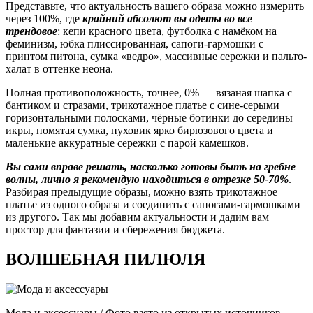
Представьте, что актуальность вашего образа можно измерить
через 100%, где
крайний абсолют вы одеты во все
трендовое
: кепи красного цвета, футболка с намёком на
феминизм, юбка плиссированная, сапоги-гармошки с
принтом питона, сумка «ведро», массивные сережки и пальто-
халат в оттенке неона.
Полная противоположность, точнее, 0% — вязаная шапка с
бантиком и стразами, трикотажное платье с сине-серыми
горизонтальными полосками, чёрные ботинки до середины
икры, помятая сумка, пуховик ярко бирюзового цвета и
маленькие аккуратные сережки с парой камешков.
Вы сами вправе решать, насколько готовы быть на гребне
волны, лично я рекомендую находиться в отрезке 50-70%
.
Разбирая предыдущие образы, можно взять трикотажное
платье из одного образа и соединить с сапогами-гармошками
из другого. Так мы добавим актуальности и дадим вам
простор для фантазии и сбережения бюджета.
ВОЛШЕБНАЯ ПИЛЮЛЯ
Мода и аксессуары / Фото взято из открытых источников