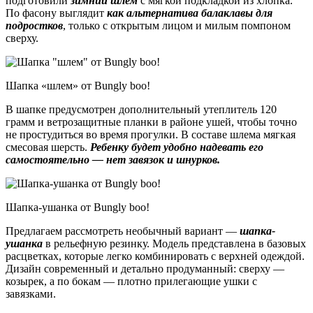
подготовили
зимний
шлем
с мягкой подкладкой из хлопка.
По фасону выглядит
как альтернатива балаклавы для
подростков
, только с открытым лицом и милым помпоном
сверху.
Шапка «шлем» от Bungly boo!
В шапке предусмотрен дополнительный утеплитель 120
грамм и ветрозащитные планки в районе ушей, чтобы точно
не простудиться во время прогулки. В составе шлема мягкая
смесовая шерсть.
Ребенку будет удобно надевать его
самостоятельно — нет завязок и шнурков.
Шапка-ушанка от Bungly boo!
Предлагаем рассмотреть необычный вариант —
шапка-
ушанка
в рельефную резинку. Модель представлена в базовых
расцветках, которые легко комбинировать с верхней одеждой.
Дизайн современный и детально продуманный: сверху —
козырек, а по бокам — плотно прилегающие ушки с
завязками.