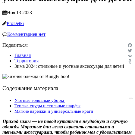
Ноя 13 2023
|
ProDetki
|
Комментариев нет
|
Поделиться:
Fac
Главная
Twit
Территория
VK
Зима 2024: стильные и уютные аксессуары для детей
Odn
Содержание материала
Уютные головные уборы
Теплые снуды и стильные шарфы
Мягкие варежки и универсальные краги
Приход зимы — не повод кутаться в неудобную и скучную
одежду. Морозные дни легко скрасить стильными и
теплыми аксессуарами, чтобы ребенок мог с удовольствием