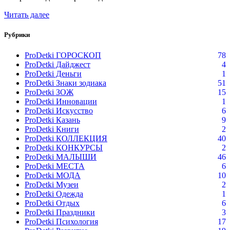
Читать далее
Рубрики
ProDetki ГОРОСКОП
78
ProDetki Дайджест
4
ProDetki Деньги
1
ProDetki Знаки зодиака
51
ProDetki ЗОЖ
15
ProDetki Инновации
1
ProDetki Искусство
6
ProDetki Казань
9
ProDetki Книги
2
ProDetki КОЛЛЕКЦИЯ
40
ProDetki КОНКУРСЫ
2
ProDetki МАЛЫШИ
46
ProDetki МЕСТА
6
ProDetki МОДА
10
ProDetki Музеи
2
ProDetki Одежда
1
ProDetki Отдых
6
ProDetki Праздники
3
ProDetki Психология
17