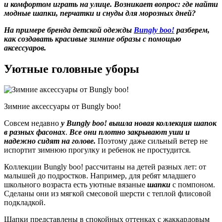
и комфортом играть на улице. Возникает вопрос: где найти
модные шапки, перчатки и снуды для морозных дней?
На примере бренда детской одежды
Bungly boo!
разберем,
как создавать красивые зимние образы с помощью
аксессуаров.
Уютные головные уборы
Зимние аксессуары от Bungly boo!
Совсем недавно
у Bungly boo! вышла новая коллекция шапок
в разных фасонах
.
Все они плотно закрывают уши и
надежно сидят на голове.
Поэтому даже сильный ветер не
испортит зимнюю прогулку и ребенок не простудится.
Коллекции Bungly boo! рассчитаны на детей разных лет: от
малышей до подростков. Например, для ребят младшего
школьного возраста есть уютные вязаные
шапки
с помпоном.
Сделаны они из мягкой смесовой шерсти с теплой флисовой
подкладкой.
Шапки представлены в спокойных оттенках с жаккардовым