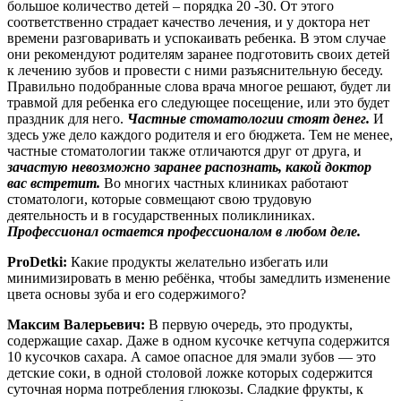
большое количество детей – порядка 20 -30. От этого
соответственно страдает качество лечения, и у доктора нет
времени разговаривать и успокаивать ребенка. В этом случае
они рекомендуют родителям заранее подготовить своих детей
к лечению зубов и провести с ними разъяснительную беседу.
Правильно подобранные слова врача многое решают, будет ли
травмой для ребенка его следующее посещение, или это будет
праздник для него.
Частные стоматологии стоят денег.
И
здесь уже дело каждого родителя и его бюджета. Тем не менее,
частные стоматологии также отличаются друг от друга, и
зачастую невозможно заранее распознать, какой доктор
вас встретит.
Во многих частных клиниках работают
стоматологи, которые совмещают свою трудовую
деятельность и в государственных поликлиниках.
Профессионал остается профессионалом в любом деле.
ProDetki:
Какие продукты желательно избегать или
минимизировать в меню ребёнка, чтобы замедлить изменение
цвета основы зуба и его содержимого?
Максим Валерьевич:
В первую очередь, это продукты,
содержащие сахар. Даже в одном кусочке кетчупа содержится
10 кусочков сахара. А самое опасное для эмали зубов — это
детские соки, в одной столовой ложке которых содержится
суточная норма потребления глюкозы. Сладкие фрукты, к