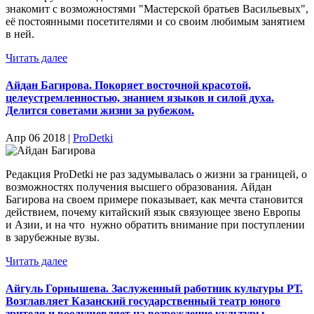
знакомит с возможностями "Мастерской братьев Васильевых",
её постоянными посетителями и со своим любимым занятием
в ней.
Читать далее
Айдан Багирова. Покоряет восточной красотой,
целеустремленностью, знанием языков и силой духа.
Делится советами жизни за рубежом.
Апр 06 2018 |
ProDetki
Редакция ProDetki не раз задумывалась о жизни за границей, о
возможностях получения высшего образования. Айдан
Багирова на своем примере показывает, как мечта становится
действием, почему китайский язык связующее звено Европы
и Азии, и на что нужно обратить внимание при поступлении
в зарубежные вузы.
Читать далее
Айгуль Горнышева. Заслуженный работник культуры РТ.
Возглавляет Казанский государственный театр юного
зрителя и воодушевляет на возрождение культуры.