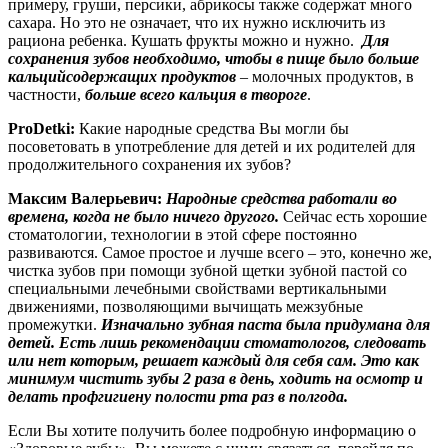
примеру, груши, персики, абрикосы также содержат много
сахара. Но это не означает, что их нужно исключить из
рациона ребенка. Кушать фрукты можно и нужно.
Для
сохранения зубов необходимо, чтобы в пище было больше
кальцийсодержащих продуктов
– молочных продуктов, в
частности,
больше всего кальция в твороге
.
ProDetki:
Какие народные средства Вы могли бы
посоветовать в употребление для детей и их родителей для
продолжительного сохранения их зубов?
Максим Валерьевич:
Народные средства работали во
времена, когда не было ничего другого.
Сейчас есть хорошие
стоматологии, технологии в этой сфере постоянно
развиваются. Самое простое и лучше всего – это, конечно же,
чистка зубов при помощи зубной щетки зубной пастой со
специальными лечебными свойствами вертикальными
движениями, позволяющими вычищать межзубные
промежутки.
Изначально зубная паста была придумана для
детей. Есть лишь рекомендации стоматологов, следовать
или нет которым, решает каждый для себя сам. Это как
минимум чистить зубы 2 раза в день, ходить на осмотр и
делать профгигиену полости рта раз в полгода.
Если Вы хотите получить более подробную информацию о