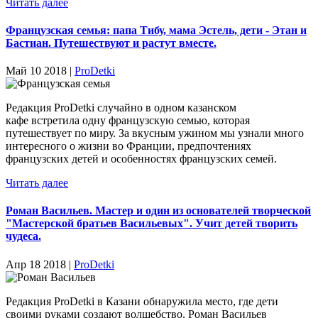
Читать далее
Французская семья: папа Тибу, мама Эстель, дети - Этан и
Бастиан. Путешествуют и растут вместе.
Май 10 2018 |
ProDetki
Редакция ProDetki случайно в одном казанском
кафе встретила одну французскую семью, которая
путешествует по миру. За вкусным ужином мы узнали много
интересного о жизни во Франции, предпочтениях
французских детей и особенностях французских семей.
Читать далее
Роман Васильев. Мастер и один из основателей творческой
"Мастерской братьев Васильевых". Учит детей творить
чудеса.
Апр 18 2018 |
ProDetki
Редакция ProDetki в Казани обнаружила место, где дети
своими руками создают волшебство. Роман Васильев