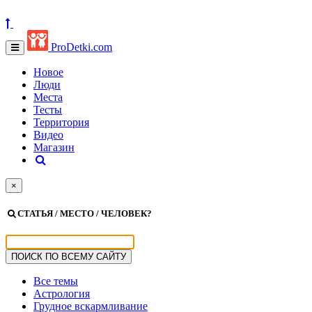
ProDetki.com
Новое
Люди
Места
Тесты
Территория
Видео
Магазин
×
СТАТЬЯ / МЕСТО / ЧЕЛОВЕК?
Все темы
Астрология
Грудное вскармливание