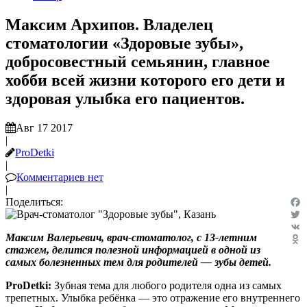
Максим Архипов. Владелец
стоматологии «Здоровые зубы»,
добросовестный семьянин, главное
хобби всей жизни которого его дети и
здоровая улыбка его пациентов.
Авг 17 2017
|
ProDetki
|
Комментариев нет
|
Поделиться:
Fac
Twit
Максим Валерьевич, врач-стоматолог, с 13-летним
VK
стажем, делится полезной информацией в одной из
Odn
самых болезненных тем для родителей — зубы детей.
ProDetki:
Зубная тема для любого родителя одна из самых
трепетных. Улыбка ребёнка — это отражение его внутреннего