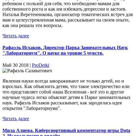
ребенком с пользой для себя, что необходимо мамам для
собственного роста и как им избежать депрессии и застоев.
Наталья Веретенникова, организатор тематических встреч для
мам и целеустремленная мама, рассказывает на своем опыте,
как она решала эти вопросы.
Читать далее
Рафаэль Исхаков. Директор Парка Занимательных Наук
"Лабораториум". О науке на уровне 5 чувств.
Май 30 2018 |
ProDetki
Явления науки всегда завораживают не только детей, но и
взрослых. Как объяснить детям, что такое электричество или
что представляет собой наша Вселенная - всё это и другие
научные чудеса легко объяснят детям в Парке занимательных
наук. Рафаэль Исхаков рассказывает, как зародилась идея
открытия "Лабораториума".
Читать далее
Мила Алиева. Киберспортивный комментатор игры Dota
2. Из реальности в онлайн.