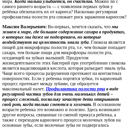
мира.
Когда малыш улыбается, он счастлив.
Можно ли с
самого раннего возраста — с появления первых зубов у
ребёнка обезопасить их от кариеса? Насколько регулярная
профилактика полости рта снижает риск заражения кариесом?
Максим Валерьевич:
Во-первых, хочется сказать, что
мы
живем в мире, где большое содержание сахара в продуктах,
о которых мы даже не подозреваем, но которые
воздействуют на целостность эмали зуба
. Глюкоза является
пищей для микрофлоры полости рта, т.е. чем больше попадает
сахара, тем больше пищи для микрофлоры полости рта,
оседающей на зубках малышей. Продуктом
жизнедеятельности этих бактерий при употреблении глюкозы
является выделяющаяся кислота, которая разъедает эмаль зуба.
Чаще всего процессы разрушения протекают на контактных
поверхностях. Если у ребенка портятся зубки, то кариозный
процесс протекает между зубами, где образуется
максимальный налет.
Профилактика полости рта
в виде
регулярной чистки зубов для очень маленьких детей –
процесс сложный, поскольку зачастую дети открывают
свой рот, когда только смеются и хохочат.
В осознанном
возрасте ребенка это возможно и полезно. Здесь возникают
другие вопросы, связанные со сменой прикуса ребенка, а
также с переходом кариозного процесса молочных зубов на
основные зубы, если молочные зубы не подвергались