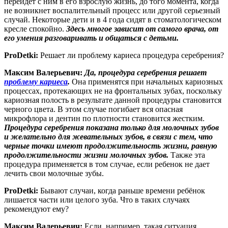
перейдет с ним в его взрослую жизнь, до того момента, когда
не возникнет воспалительный процесс или другой серьезный
случай. Некоторые дети и в 4 года сидят в стоматологическом
кресле спокойно.
Здесь многое зависит от самого врача, от
его умения разговаривать и общаться с детьми.
ProDetki:
Решает ли проблему кариеса процедура серебрения?
Максим Валерьевич:
Да, процедура серебрения решает
проблему кариеса
.
Она применятся при начальных кариозных
процессах, протекающих не на фронтальных зубах, поскольку
кариозная полость в результате данной процедуры становится
черного цвета. В этом случае погибает вся опасная
микрофлора и дентин по плотности становится жестким.
Процедура серебрения показана только для молочных зубов
и желательно для жевательных зубов, в связи с тем, что
черные точки имеют продолжительность жизни, равную
продолжительности жизни молочных зубов.
Также эта
процедура применяется в том случае, если ребенок не дает
лечить свои молочные зубы.
ProDetki:
Бывают случаи, когда раньше времени ребёнок
лишается части или целого зуба. Что в таких случаях
рекомендуют ему?
Максим Валерьевич:
Если, например, такая ситуация