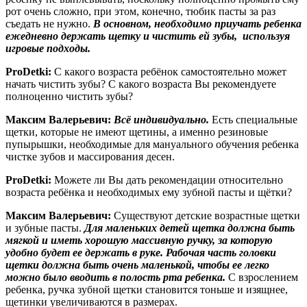
рот очень сложно, при этом, конечно, тюбик пасты за раз
съедать не нужно.
В основном, необходимо приучать ребенка
ежедневно держать щетку и чистить ей зубы, используя
игровые подходы.
ProDetki:
С какого возраста ребёнок самостоятельно может
начать чистить зубы? С какого возраста Вы рекомендуете
полноценно чистить зубы?
Максим Валерьевич:
Всё индивидуально.
Есть специальные
щетки, которые не имеют щетины, а именно резиновые
пупырышки, необходимые для мануального обучения ребенка
чистке зубов и массирования десен.
ProDetki:
Можете ли Вы дать рекомендации относительно
возраста ребёнка и необходимых ему зубной пасты и щётки?
Максим Валерьевич:
Существуют детские возрастные щетки
и зубные пасты.
Для маленьких детей щетка должна быть
мягкой и иметь хорошую массивную ручку, за которую
удобно будет ее держать в руке.
Рабочая часть головки
щетки должна быть очень маленькой, чтобы ее легко
можно было вводить в полость рта ребенка.
С взрослением
ребенка, ручка зубной щетки становится тоньше и изящнее,
щетинки увеличиваются в размерах.