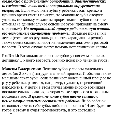
возможно с применением ортодонтии, диагностических
исследований челюстей и специальных хирургических
операций.
Если молочные зубы у ребенка стоят крепко и
пришло время смены прикуса, то молочные зубы следует
удалять, поскольку механизм прорезывания зубов никто не
отменял (в данном случае основные зубы приходят на смену
молочным).
На неправильный прикус ребенка могут влиять
его возможные сколиозные проблемы.
Вредные привычки
детей (сосание во рту пальца, грызть карандаши и ручки)
также очень сильно влияют на изменение анатомии ротовой
полости. В этом случае могут помочь металлические каппы.
ProDetki:
Возможно ли лечение зубов у совсем маленьких
детишек? С какого возраста обычно показано лечение зубов?
Максим Валерьевич:
Лечение зубов у совсем маленьких
деток (до 2-3х лет) затруднительный процесс. И обычно таким
малышам лечат зубы, если возникает болезненный процесс во
рту у ребенка, развился, например, пульпит, перешедший в
пародонтит. У детей в этом случае молниеносно возникает
воспалительная реакция, которая может привести к тяжелым
последствиям.
В целом, лечение зубов тесно связано с
психоэмоциональным состоянием ребенка.
Либо ребенок
позволяет лечить себе зубы, либо нет — он и в 14 лет будет не
готов к этому и будет противостоять, и это состояние