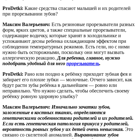
ProDetki:
Какие средства спасают малышей и их родителей
при прорезывании зубов?
Максим Валерьевич:
Есть резиновые прорезыватели разных
форм, ярких цветов, а также специальные прорезыватели,
содержащие водичку, которые хранят в холодильнике и
успокаивают десны ребенка охлаждающим эффектом при
соблюдении температурных режимов. Есть гели, но с ними
нужно быть осторожными, поскольку они могут вызвать
аллергическую реакцию.
Для ребенка, главное, нужно
подобрать удобный для него
прорезыватель
.
ProDetki:
Рано или поздно к ребёнку приходит зубная фея и
забирает его плохие зубки — молочные. Отчего зависит, как
будут расти зубы ребёнка в дальнейшем — ровно или
неправильно. Что нужно сделать, чтобы обеспечить своему
ребёнку ровную здоровую улыбку?
Максим Валерьевич:
Изначально зачатки зубов,
заложенные в костных тканях, определяются
генетическими особенностями родителей и их родителей.
Если есть генетическая патология прикуса у родителей,
вероятность ровных зубов у их детей очень невысокая.
Это
связано со скелетной аномалией.
Выравнивание зубов