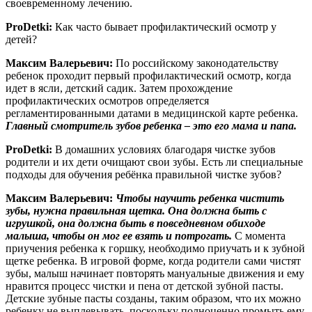
своевременному лечению.
ProDetki:
Как часто бывает профилактический осмотр у
детей?
Максим Валерьевич:
По российскому законодательству
ребенок проходит первый профилактический осмотр, когда
идет в ясли, детский садик. Затем прохождение
профилактических осмотров определяется
регламентированными датами в медицинской карте ребенка.
Главный смотритель зубов ребенка – это его мама и папа.
ProDetki:
В домашних условиях благодаря чистке зубов
родители и их дети очищают свои зубы. Есть ли специальные
подходы для обучения ребёнка правильной чистке зубов?
Максим Валерьевич:
Чтобы научить ребенка чистить
зубы, нужна правильная щетка. Она должна быть с
игрушкой, она должна быть в повседневном обиходе
малыша, чтобы он мог ее взять и потрогать.
С момента
приучения ребенка к горшку, необходимо приучать и к зубной
щетке ребенка. В игровой форме, когда родители сами чистят
зубы, малыш начинает повторять мануальные движения и ему
нравится процесс чистки и пена от детской зубной пасты.
Детские зубные пасты созданы, таким образом, что их можно
ребенку не выплевывать, поскольку полноценно промыть ему