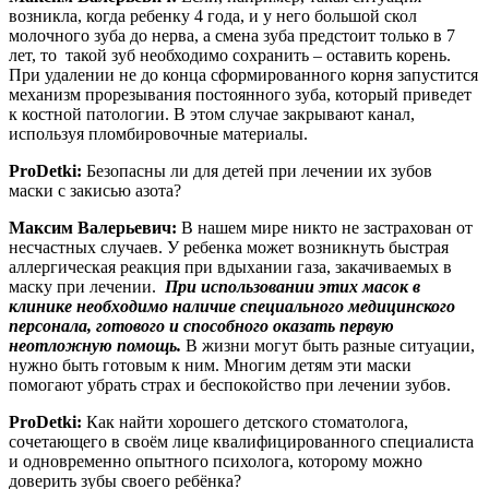
возникла, когда ребенку 4 года, и у него большой скол
молочного зуба до нерва, а смена зуба предстоит только в 7
лет, то такой зуб необходимо сохранить – оставить корень.
При удалении не до конца сформированного корня запустится
механизм прорезывания постоянного зуба, который приведет
к костной патологии. В этом случае закрывают канал,
используя пломбировочные материалы.
ProDetki:
Безопасны ли для детей при лечении их зубов
маски с закисью азота?
Максим Валерьевич:
В нашем мире никто не застрахован от
несчастных случаев. У ребенка может возникнуть быстрая
аллергическая реакция при вдыхании газа, закачиваемых в
маску при лечении.
При использовании этих масок в
клинике необходимо наличие специального медицинского
персонала, готового и способного оказать первую
неотложную помощь.
В жизни могут быть разные ситуации,
нужно быть готовым к ним. Многим детям эти маски
помогают убрать страх и беспокойство при лечении зубов.
ProDetki:
Как найти хорошего детского стоматолога,
сочетающего в своём лице квалифицированного специалиста
и одновременно опытного психолога, которому можно
доверить зубы своего ребёнка?