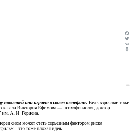
Fac
Twit
VK
Odn
 новостей или играет в своем телефоне.
Ведь взрослые тоже
рассказала Виктория Ефимова —
психофизиолог, доктор
 им. А. И. Герцена.
перед сном может стать серьезным фактором риска
фильм – это тоже плохая идея.