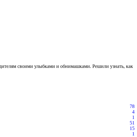
одителям своими улыбками и обнимашками. Решили узнать, как
78
4
1
51
15
1