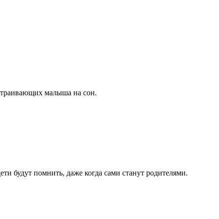
Odnokla
астраивающих малыша на сон.
ти будут помнить, даже когда сами станут родителями.