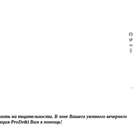
Fac
Twit
VK
Odn
омить на тщательности. В зоне Вашего уютного вечернего
ция ProDetki Вам в помощь!