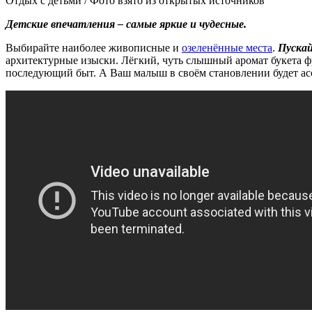
Отдых с детьми / Фото взято из открытых источников
Детские впечатления – самые яркие и чудесные.
Выбирайте наиболее живописные и
озеленённые места
.
Пуска
архитектурные изыски. Лёгкий, чуть слышный аромат букета ф
последующий быт. А Ваш малыш в своём становлении будет ас