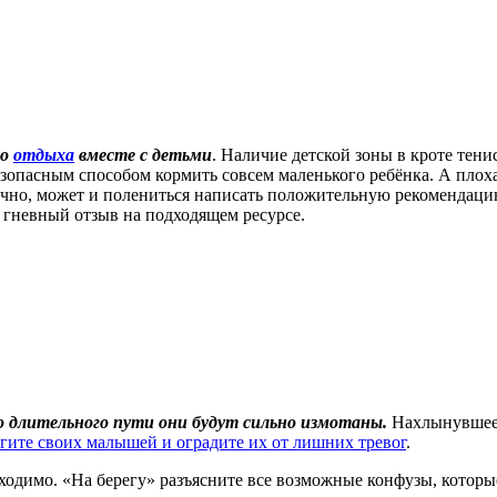
го
отдыха
вместе с детьми
. Наличие детской зоны в кроте тени
безопасным способом кормить совсем маленького ребёнка. А пло
чно, может и полениться написать положительную рекомендацию
ь гневный отзыв на подходящем ресурсе.
го длительного пути они будут сильно измотаны.
Нахлынувшее 
гите своих малышей и оградите их от лишних тревог
.
обходимо. «На берегу» разъясните все возможные конфузы, которые